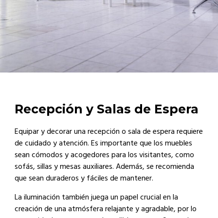
Recepción y Salas de Espera
Equipar y decorar una recepción o sala de espera requiere
Acepto los términos
Acepto los términos
Acepto los términos
Acepto los términos
Acepto los términos
Acepto los términos
Acepto los términos
Acepto los términos
de cuidado y atención. Es importante que los muebles
y condiciones de la
y condiciones de la
y condiciones de la
y condiciones de la
y condiciones de la
y condiciones de la
y condiciones de la
y condiciones de la
sean cómodos y acogedores para los visitantes, como
Política de
Política de
Política de
Política de
Política de
Política de
Política de
Política de
sofás, sillas y mesas auxiliares. Además, se recomienda
Privacidad
Privacidad
Privacidad
Privacidad
Privacidad
Privacidad
Privacidad
Privacidad
que sean duraderos y fáciles de mantener.
La iluminación también juega un papel crucial en la
creación de una atmósfera relajante y agradable, por lo