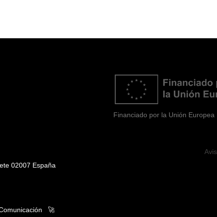
Financiado por la Unión Europea
Avi
cete 02007 España
 Comunicación
🚀