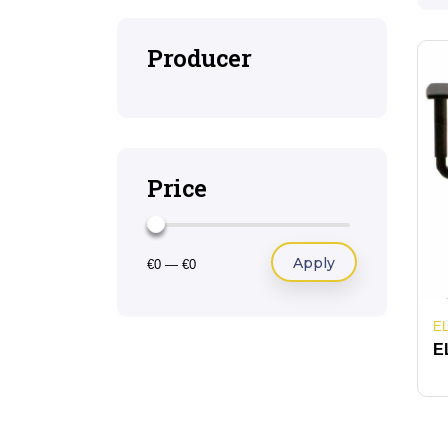
Producer
Price
Apply
€0
—
€0
E
E