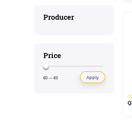
Producer
Price
Apply
€0
—
€0
Q
Q