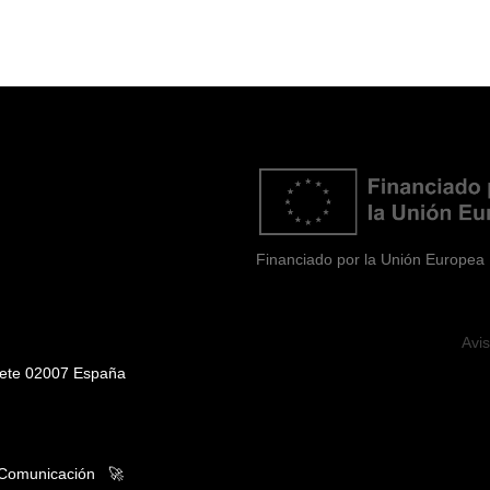
Financiado por la Unión Europea
Avi
cete 02007 España
 Comunicación
🚀